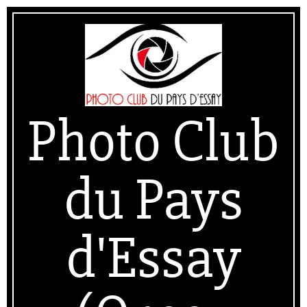
Skip
Secondary
to
Navigation
content
Menu
Photo Club
du Pays
d'Essay