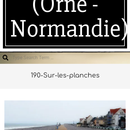
(Orne -
Normandie)
Search
190-Sur-les-planches