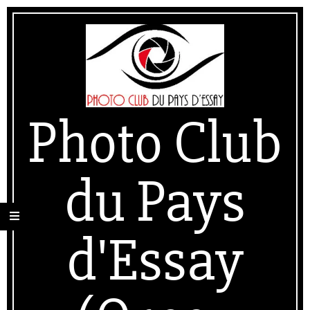
Skip
Secondary
to
Navigation
content
Menu
Photo Club
du Pays
d'Essay