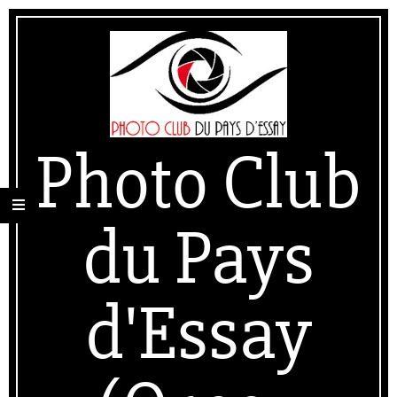
Skip
Secondary
to
Navigation
content
Menu
Photo Club
du Pays
d'Essay