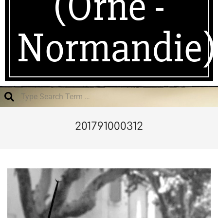
(Orne -
Normandie)
Search
201791000312