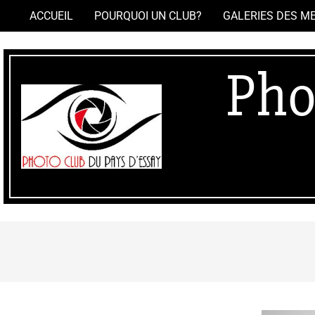
Skip
ACCUEIL
POURQUOI UN CLUB?
GALERIES DES M
to
content
Pho