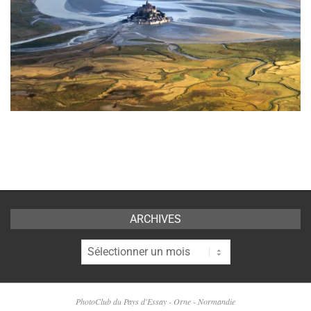
2020-
05-
09
ARCHIVES
Archives
PhotoClub du Pays d'Essay - Orne - Normandie