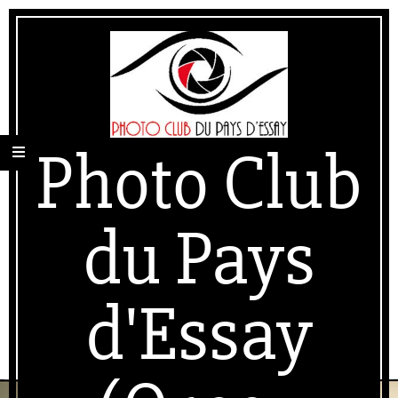
Skip
Secondary
to
Navigation
content
Menu
Photo Club
du Pays
d'Essay