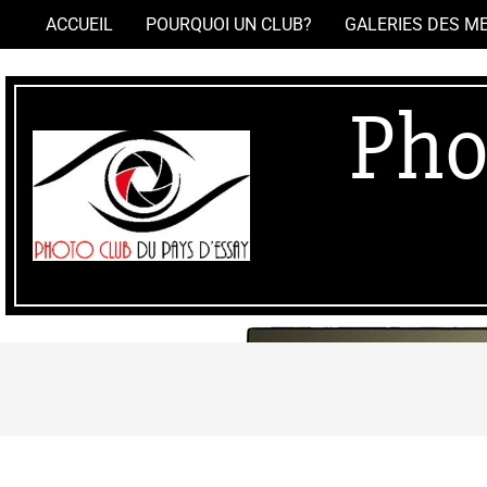
Skip
ACCUEIL
POURQUOI UN CLUB?
GALERIES DES M
to
content
Pho