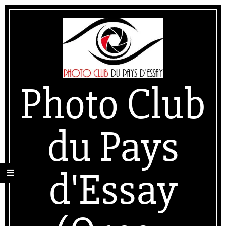
Skip
Secondary
to
Navigation
content
Menu
Photo Club
du Pays
d'Essay