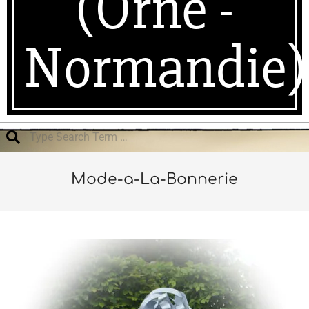
(Orne -
Normandie)
Search
Mode-a-La-Bonnerie