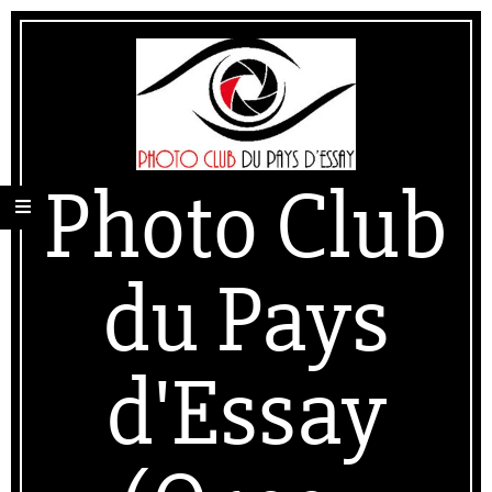
Skip
Secondary
to
Navigation
content
Menu
Photo Club
du Pays
d'Essay