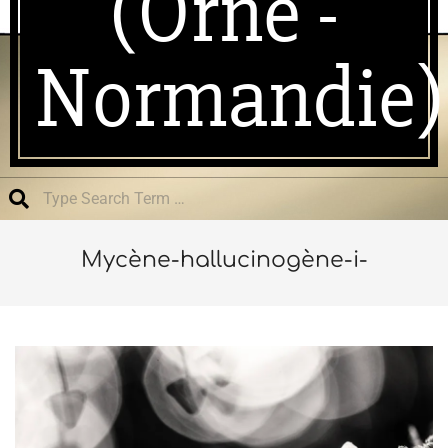
(Orne -
Normandie)
Search
Mycène-hallucinogène-i-