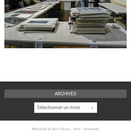
2017-
04-
28
ARCHIVES
Archives
PhotoClub du Pays d'Essay - Orne - Normandie