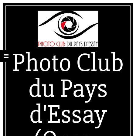
Skip
Secondary
to
Navigation
content
Menu
Photo Club
du Pays
d'Essay