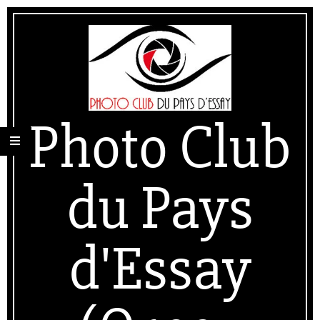
Skip
Secondary
to
Navigation
content
Menu
Photo Club
du Pays
d'Essay