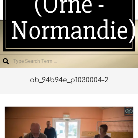
(Orne -
Normandie)
Search
ob_94b94e_p1030004-2