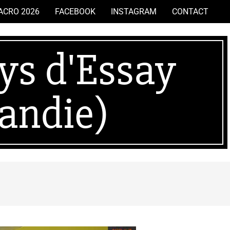
ACRO 2026
FACEBOOK
INSTAGRAM
CONTACT
ys d'Essay
Search
andie)