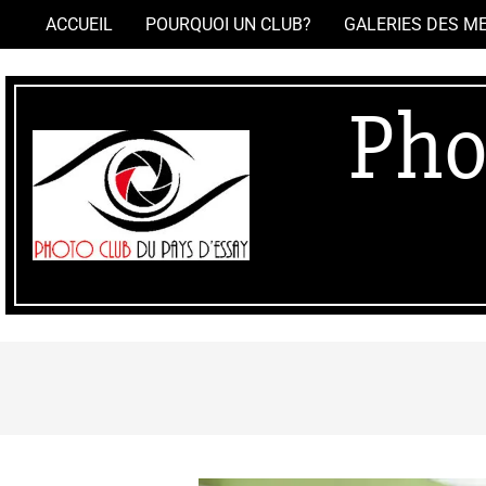
Skip
ACCUEIL
POURQUOI UN CLUB?
GALERIES DES M
to
content
Pho