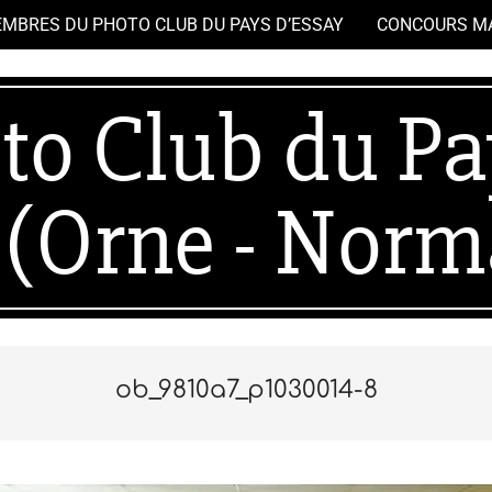
EMBRES DU PHOTO CLUB DU PAYS D’ESSAY
CONCOURS M
Secondary
Navigation
Menu
to Club du Pa
(Orne - Norm
ob_9810a7_p1030014-8