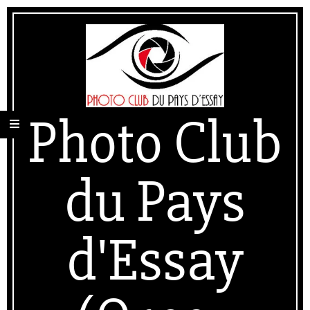
Skip
Secondary
to
Navigation
content
Menu
Photo Club
du Pays
d'Essay