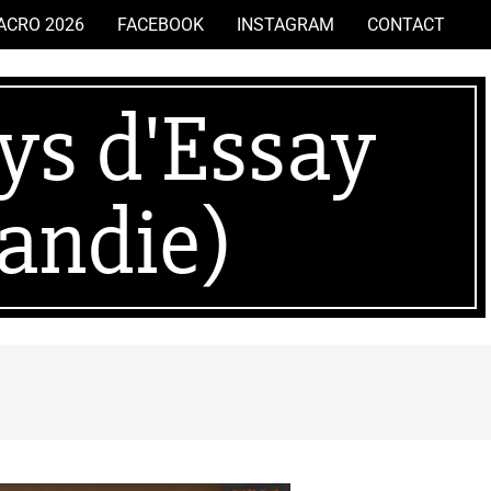
ACRO 2026
FACEBOOK
INSTAGRAM
CONTACT
ys d'Essay
Search
andie)