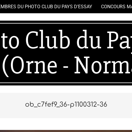
EMBRES DU PHOTO CLUB DU PAYS D’ESSAY
CONCOURS M
Secondary
Navigation
Menu
to Club du Pa
(Orne - Norm
ob_c7fef9_36-p1100312-36