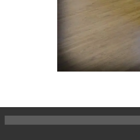
2016-
09-
12