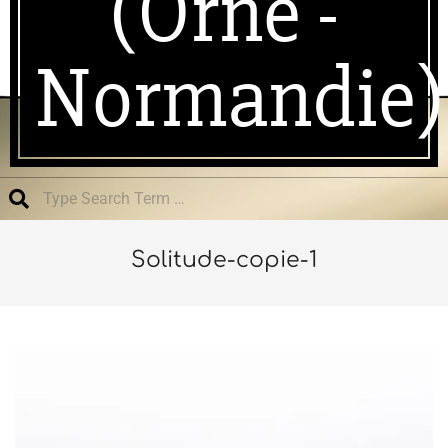
(Orne -
Normandie)
Search
Solitude-copie-1