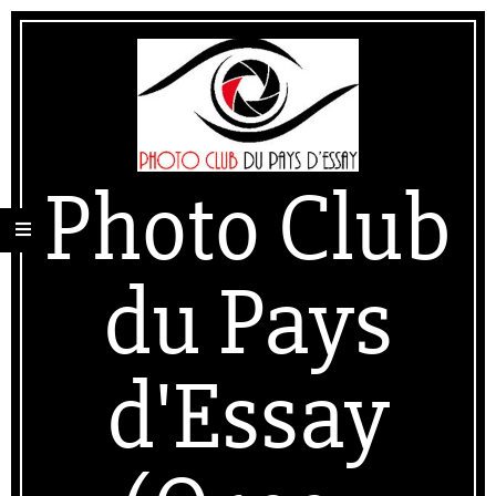
Skip
Secondary
to
Navigation
content
Menu
Photo Club
du Pays
d'Essay