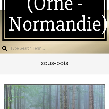
(Orne -
Normandie)
Search
sous-bois