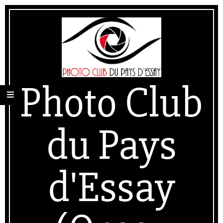
Skip
Secondary
to
Navigation
content
Menu
Photo Club
du Pays
d'Essay