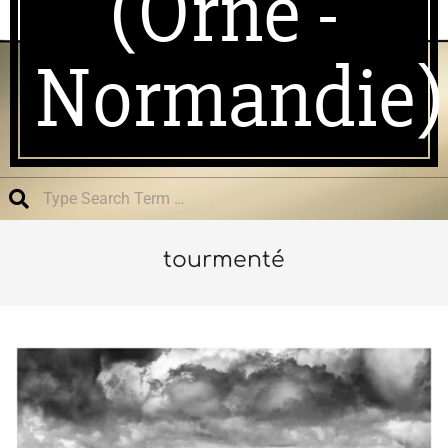
(Orne -
Normandie)
Search
tourmenté